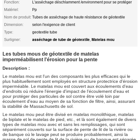
Fonction:
L'asséchage déschlamment /environment pour se protéger
Matériel:
Pp
Nom de produit:
Tubes de asséchage de haute résistance de géotextile
Dimension:
selon l'exigence de client
Type:
geotextile tube
asséchage de tube de géotextile
Matelas mou
Surligner:
,
Les tubes mous de géotextile de matelas
imperméabilisent l'érosion pour la pente
Description :
Le matelas mou est l'un des composants les plus efficaces qui le
plus habituellement sont employés en structure protectrice d'érosion
imperméable. Le matelas mou est couvert aux écoulements d'eau
d'endroits où réduire l'énergie d'impact de l'écoulement d'eau et
pour protéger des particules de sol contre être volé loin par
écoulement d'eau au moyen de sa fonction de filtre, ainsi, assurant
la stabilité de Massachusetts de sol.
Le matelas mou peut être divisé en matelas monolithique, matelas
de biplate et le matelas de pied, etc., et là sont également de divers
types de matelas mou avec et sans les remplissages, qui sont
séparément couverts sur la surface de pente de lit de la rivière ou
de banque où le lavage peut se produire probablement, ainsi la
masse de sol de pente de lit de la rivière ou de banque est séparée