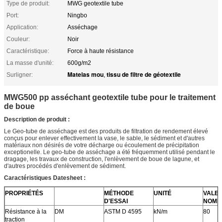
Type de produit:
MWG geotextile tube
Port:
Ningbo
Application:
Asséchage
Couleur:
Noir
Caractéristique:
Force à haute résistance
La masse d'unité:
600g/m2
Matelas mou
tissu de filtre de géotextile
Surligner:
,
MWG500 pp asséchant geotextile tube pour le traitement
de boue
Description de produit :
Le Geo-tube de asséchage est des produits de filtration de rendement élevé
conçus pour enlever effectivement la vase, le sable, le sédiment et d'autres
matériaux non désirés de votre décharge ou écoulement de précipitation
exceptionelle. Le geo-tube de asséchage a été fréquemment utilisé pendant le
dragage, les travaux de construction, l'enlèvement de boue de lagune, et
d'autres procédés d'enlèvement de sédiment.
Caractéristiques Datesheet :
PROPRIÉTÉS
MÉTHODE
UNITÉ
VALE
D'ESSAI
NOMI
Résistance à la
DM
ASTM D 4595
kN/m
80
traction