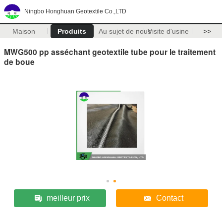
Ningbo Honghuan Geotextile Co.,LTD
Maison
Produits
Au sujet de nous
Visite d'usine
>>
MWG500 pp asséchant geotextile tube pour le traitement
de boue
meilleur prix
Contact