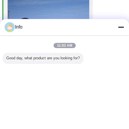
Info
11:02 AM
Good day, what product are you looking for?
Matelas mou
tube de géotextile asséchant
Étiquettes:
,
,
tissu de filtre de géotextile
MWG500 pp asséchant geotextile
tube pour le traitement de boue