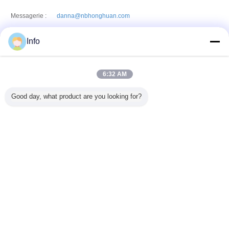
Messagerie :
danna@nbhonghuan.com
Contacts :
Mr. Ivan (Ningbo Honghuan Geotextile Co.,LTD)
Dernière
Info
connexion: heures 45 minuts Il ya
Titre du poste
Sales Professional
:
6:32 AM
Téléphone :
15824564098
Good day, what product are you looking for?
Messagerie :
Ivan@nbhonghuan.com
Changez la langue
French
Accueil
|
Au sujet de nous
|
Contactez-nous
|
Plan du site
|
Privacy Policy