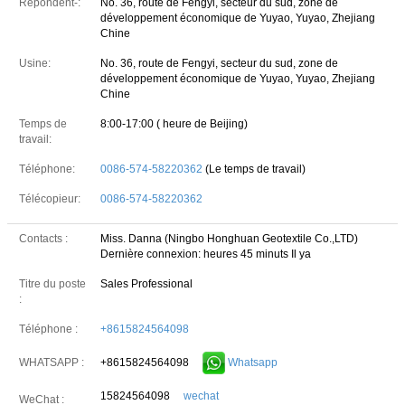
Répondent-:
No. 36, route de Fengyi, secteur du sud, zone de
développement économique de Yuyao, Yuyao, Zhejiang
Chine
Usine:
No. 36, route de Fengyi, secteur du sud, zone de
développement économique de Yuyao, Yuyao, Zhejiang
Chine
Temps de
8:00-17:00 ( heure de Beijing)
travail:
Téléphone:
0086-574-58220362
(Le temps de travail)
Télécopieur:
0086-574-58220362
Contacts :
Miss. Danna (Ningbo Honghuan Geotextile Co.,LTD)
Dernière connexion: heures 45 minuts Il ya
Titre du poste
Sales Professional
:
Téléphone :
+8615824564098
+8615824564098
Whatsapp
WHATSAPP :
15824564098
wechat
WeChat :