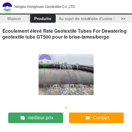
Ningbo Honghuan Geotextile Co.,LTD
Maison
Produits
Au sujet de nous
Visite d'usine
>>
Écoulement élevé Rate Geotextile Tubes For Dewatering
geotextile tube GT500 pour le brise-lames/berge
meilleur prix
Contact