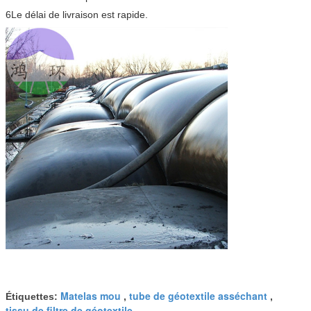
6Le délai de livraison est rapide.
Matelas mou
tube de géotextile asséchant
Étiquettes:
,
,
tissu de filtre de géotextile