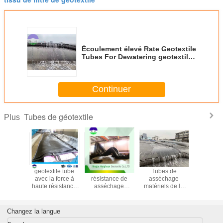
Écoulement élevé Rate Geotextile
Tubes For Dewatering geotextile
tube GT500 pour le brise-
lames/berge
Continuer
Tubes de géotextile
Plus
as mou
geotextile tube
Force à haute
Tubes de
MWG50
ile tube
avec la force à
résistance de
asséchage
asséc
rotection
haute résistance
asséchage
matériels de la
geotextil
ente
pour l'asséchage
MWG500 de pp
berge pp avec de
pour le tr
geotextile tube
haute résistance
de b
Changez la langue