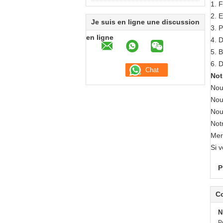
1.
F
2. E
Je suis en ligne une discussion
3. P
en ligne
4. 
5. 
6. D
Not
Nou
Nou
Nou
Notr
Merc
Si v
P
C
N
P