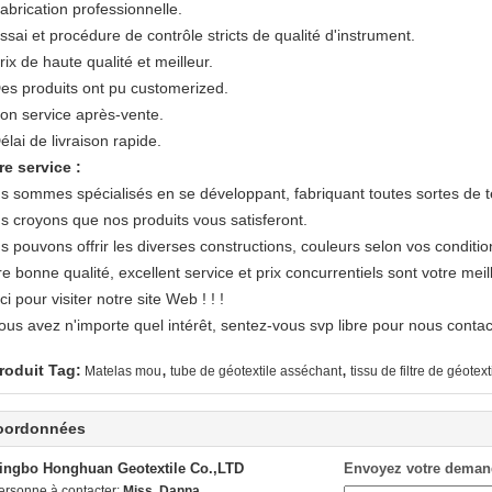
abrication professionnelle.
ssai et procédure de contrôle stricts de qualité d'instrument.
rix de haute qualité et meilleur.
Des produits ont pu customerized.
Bon service après-vente.
élai de livraison rapide.
re service :
s sommes spécialisés en se développant, fabriquant toutes sortes de tex
s croyons que nos produits vous satisferont.
s pouvons offrir les diverses constructions, couleurs selon vos conditio
e bonne qualité, excellent service et prix concurrentiels sont votre meil
i pour visiter notre site Web ! ! !
ous avez n'importe quel intérêt, sentez-vous svp libre pour nous contac
,
,
roduit Tag:
Matelas mou
tube de géotextile asséchant
tissu de filtre de géotext
oordonnées
ingbo Honghuan Geotextile Co.,LTD
Envoyez votre deman
ersonne à contacter:
Miss. Danna