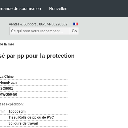
mande de soumission
Nouvelles
Ventes & Support：
86-574-58220362
Go
de la mer
sé par pp pour la protection
La Chine
HongHuan
ISO9001
MWG50-50
 et expédition:
min:
10000sqm
Tissu Rolls de pp ou de PVC
30 jours de travail