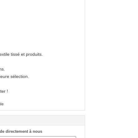
tile tissé et produits.
ns.
leure sélection.
ter !
ile
de directement à nous