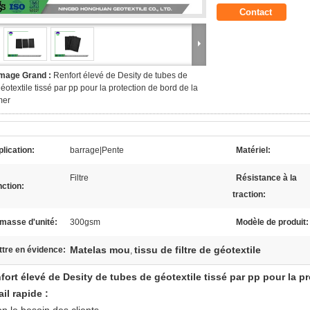
Contact
Image Grand :
Renfort élevé de Desity de tubes de
éotextile tissé par pp pour la protection de bord de la
mer
lication:
barrage|Pente
Matériel:
Filtre
Résistance à la
ction:
traction:
masse d'unité:
300gsm
Modèle de produit:
Matelas mou
tissu de filtre de géotextile
tre en évidence:
,
fort élevé de Desity de tubes de géotextile tissé par pp pour la p
ail rapide :