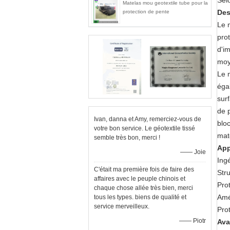
Selo
Matelas mou geotextile tube pour la
Des
protection de pente
Le 
pro
d'i
moye
Le 
éga
sur
de p
Ivan, danna et Amy, remerciez-vous de
blo
votre bon service. Le géotextile tissé
mat
semble très bon, merci !
App
—— Joie
Ing
C'était ma première fois de faire des
Str
affaires avec le peuple chinois et
Pro
chaque chose allée très bien, merci
Amé
tous les types. biens de qualité et
service merveilleux.
Pro
—— Piotr
Ava