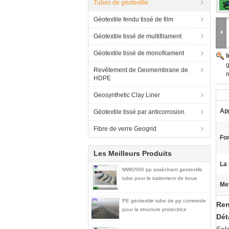
Tubes de géotextile
Géotextile fendu tissé de film
Géotextile tissé de multifilament
Géotextile tissé de monofilament
g
Revêtement de Geomembrane de
HDPE
Geosynthetic Clay Liner
App
Géotextile tissé par anticorrosion
Fibre de verre Geogrid
Fon
Les Meilleurs Produits
La 
MWG500 pp asséchant geotextile
tube pour le traitement de boue
Met
PE geotextile tube de pp commode
Ren
pour la structure protectrice
Dét