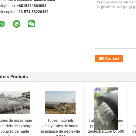
éléphone:
+8615824564098
élécopieur:
86-574-58220362
tres Produits
ubes de asséchage
Tubes matériels
Tubes de asséchage
atériels de la berge
déshydratés de haute
pp de géotextile de
a
pp avec de haute
résistance de géotextile
geotextile tube GT500
gé