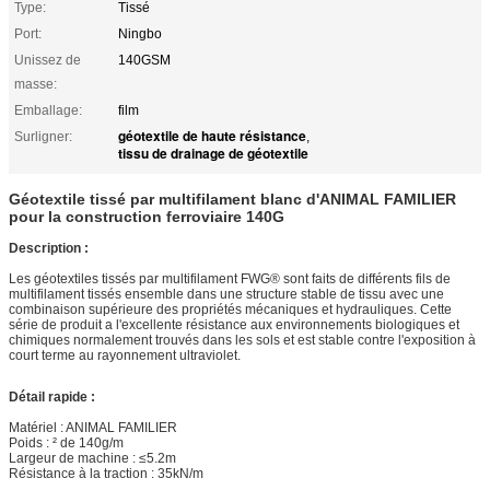
Type:
Tissé
Port:
Ningbo
Unissez de
140GSM
masse:
Emballage:
film
géotextile de haute résistance
Surligner:
,
tissu de drainage de géotextile
Géotextile tissé par multifilament blanc d'ANIMAL FAMILIER
pour la construction ferroviaire 140G
Description :
Les géotextiles tissés par multifilament FWG® sont faits de différents fils de
multifilament tissés ensemble dans une structure stable de tissu avec une
combinaison supérieure des propriétés mécaniques et hydrauliques. Cette
série de produit a l'excellente résistance aux environnements biologiques et
chimiques normalement trouvés dans les sols et est stable contre l'exposition à
court terme au rayonnement ultraviolet.
Détail rapide :
Matériel : ANIMAL FAMILIER
Poids : ² de 140g/m
Largeur de machine : ≤5.2m
Résistance à la traction : 35kN/m