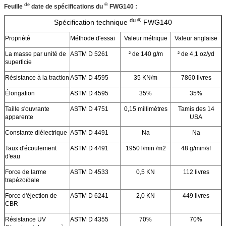
de
®
Feuille
date de spécifications du
FWG140 :
du ®
Spécification technique
FWG140
Propriété
Méthode d'essai
Valeur métrique
Valeur anglaise
La masse par unité de
ASTM D 5261
² de 140 g/m
² de 4,1 oz/yd
superficie
Résistance à la traction
ASTM D 4595
35 KN/m
7860 livres
Élongation
ASTM D 4595
35%
35%
Taille s'ouvrante
ASTM D 4751
0,15 millimètres
Tamis des 14
apparente
USA
Constante diélectrique
ASTM D 4491
Na
Na
Taux d'écoulement
ASTM D 4491
1950 l/min /m2
48 g/min/sf
d'eau
Force de larme
ASTM D 4533
0,5 KN
112 livres
trapézoïdale
Force d'éjection de
ASTM D 6241
2,0 KN
449 livres
CBR
Résistance UV
ASTM D 4355
70%
70%