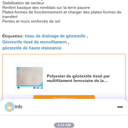
Stabilisation de secteur
Renfort basique des remblais sur la terre pauvre
Plates-formes de fonctionnement et charger des plates-formes de
transfert
Pentes et murs renforcés de sol
tissu de drainage de géotextile
Étiquettes:
,
Géotextile tissé de monofilament
,
géotextile de haute résistance
Polyester de géotextile tissé par
multifilament ferroviaire de la
construction 140G
Continuer
Info
Géotextile tissé de multifilament
Plus
4:14 AM