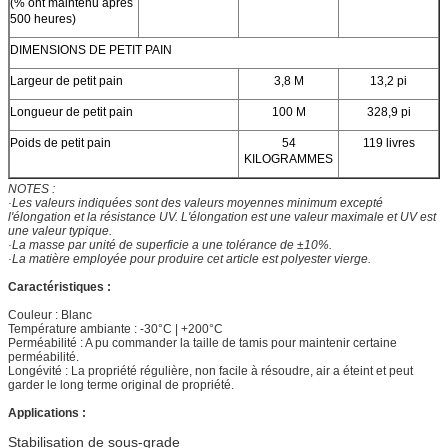
(% ont maintenu après
500 heures)
DIMENSIONS DE PETIT PAIN
Largeur de petit pain
3,8 M
13,2 pi
Longueur de petit pain
100 M
328,9 pi
Poids de petit pain
54
119 livres
KILOGRAMMES
NOTES :
·Les valeurs indiquées sont des valeurs moyennes minimum excepté
l'élongation et la résistance UV. L'élongation est une valeur maximale et UV est
une valeur typique.
·La masse par unité de superficie a une tolérance de ±10%.
·La matière employée pour produire cet article est polyester vierge.
Caractéristiques :
Couleur : Blanc
Température ambiante : -30°C | +200°C
Perméabilité : A pu commander la taille de tamis pour maintenir certaine
perméabilité.
Longévité : La propriété régulière, non facile à résoudre, air a éteint et peut
garder le long terme original de propriété.
Applications :
Stabilisation de sous-grade