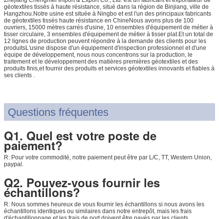
géotextiles tissés à haute résistance, situé dans la région de Binjiang, ville de
Hangzhou.Notre usine est située à Ningbo et est l'un des principaux fabricants
de géotextiles tissés haute résistance en ChineNous avons plus de 100
ouvriers, 15000 mètres carrés d'usine, 10 ensembles d'équipement de métier à
tisser circulaire, 3 ensembles d'équipement de métier à tisser plat.Et un total de
12 lignes de production peuvent répondre à la demande des clients pour les
produitsL'usine dispose d'un équipement d'inspection professionnel et d'une
équipe de développement, nous nous concentrons sur la production, le
traitement et le développement des matières premières géotextiles et des
produits finis,et fournir des produits et services géotextiles innovants et fiables à
ses clients .
Questions fréquentes
Q1. Quel est votre poste de
paiement?
R: Pour votre commodité, notre paiement peut être par L/C, TT, Western Union,
paypal.
Q2. Pouvez-vous fournir les
échantillons?
R: Nous sommes heureux de vous fournir les échantillons si nous avons les
échantillons identiques ou similaires dans notre entrepôt, mais les frais
Laisser un mes
d'échantillonnage et les frais de port doivent être payés par les clients.