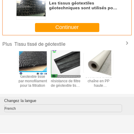
Les tissus géotextiles
géotechniques sont utilisés pour
des applications industrielles et
de construction
Continuer
Tissu tissé de géotextile
Plus
géotextile
Géotextile tissé
tissu de haute
Géotextile tricoté
Tissu tiss
sé par pp
par monofilament
résistance de filtre
chaîne en PP
580G réuti
éparation
pour la filtration
de géotextile tissé
haute
Vierge géo
par pp du noir
performance,
210G
haute
perméabilité,
Changez la langue
longue durée de
vie, pour routes
French
par tous les
climats