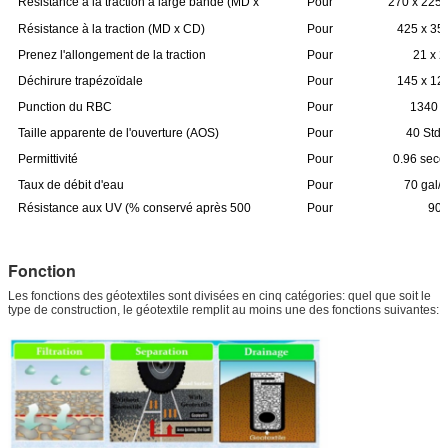
Résistance à la traction à large bande (MD x
Pour
270 x 225 
CD)
l'utilisation
Résistance à la traction (MD x CD)
Pour
425 x 350
dans les
l'utilisation
machines de
Prenez l'allongement de la traction
Pour
21 x 
dans les
traitement
l'utilisation
machines à
Déchirure trapézoïdale
Pour
145 x 125
de l'air
dans les
coudre
l'aéronef
machines à
Punction du RBC
Pour
1340 l
coudre
l'utilisation
Taille apparente de l'ouverture (AOS)
Pour
40 Std.
dans les
l'aéronef
améri
machines à
Permittivité
Pour
0.96 seco
coudre
l'utilisation
Taux de débit d'eau
Pour
70 gal/m
dans les
l'utilisation
machines à
Résistance aux UV (% conservé après 500
Pour
90
dans les
coudre
heures)
l'aéronef
machines à
coudre
Fonction
Les fonctions des géotextiles sont divisées en cinq catégories: quel que soit le
type de construction, le géotextile remplit au moins une des fonctions suivantes: