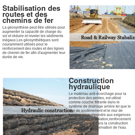
Stabilisation des
routes et des
chemins de fer
La géosynthèse peut être utilisée pour
augmenter la capacité de charge du
sol et réduire et niveler les sédiments
inégaux.Les géosynthétiques sont
couramment utilisés pour le
renforcement des routes et des lignes
de chemin de fer afin d'augmenter leur
durée de vie.
Construction
hydraulique
Le matériau anti-écorchage pour la
protection des pentes, est utilisé
comme couche filtrante dans le
système de drainage arrière tel que le
mur de soutènement et le mur de
banque pour répondre aux exigences
d'anti-filtrage, d'isolation,renforcement
et renforcement dans la construction
de projets de conservation de l'eau.