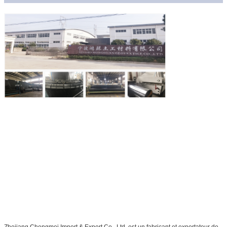
Zhejiang Chengmei Import & Export Co., Ltd. est un fabricant et exportateur de