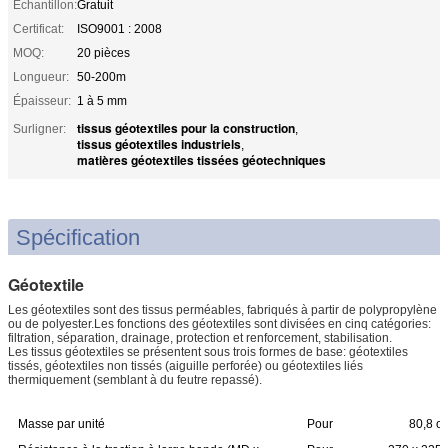
Échantillon:
Gratuit
Certificat:
ISO9001 : 2008
MOQ:
20 pièces
Longueur:
50-200m
Épaisseur:
1 à 5 mm
tissus géotextiles pour la construction
Surligner:
,
tissus géotextiles industriels
,
matières géotextiles tissées géotechniques
Spécification
Géotextile
Les géotextiles sont des tissus perméables, fabriqués à partir de polypropylène
ou de polyester.Les fonctions des géotextiles sont divisées en cinq catégories:
filtration, séparation, drainage, protection et renforcement, stabilisation.
Les tissus géotextiles se présentent sous trois formes de base: géotextiles
tissés, géotextiles non tissés (aiguille perforée) ou géotextiles liés
thermiquement (semblant à du feutre repassé).
Masse par unité
Pour
80,8 o
l'aéronef